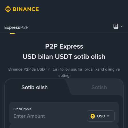
Express
P2P
P2P Express
USD bilan USDT sotib olish
Binance P2P'da USDT ni turli to‘lov usullari orqali xarid qiling va
soting
Sotib olish
Sotish
Siz toʻlaysiz
USD