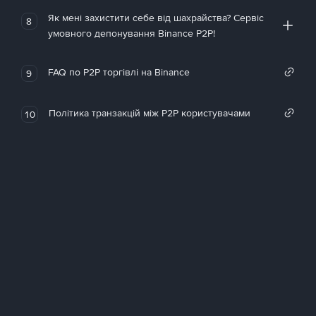
Як мені захистити себе від шахрайства? Сервіс
8
умовного депонування Binance P2P!
FAQ по P2P торгівлі на Binance
9
Політика транзакцій між P2P користувачами
10