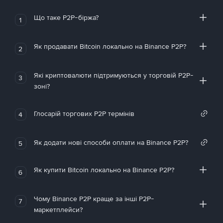
Що таке P2P-біржа?
1
Як продавати Bitcoin локально на Binance P2P?
2
Які криптовалюти підтримуються у торговій P2P-
3
зоні?
Глосарій торгових P2P термінів
4
Як додати нові способи оплати на Binance P2P?
5
Як купити Bitcoin локально на Binance P2P?
6
Чому Binance P2P краще за інші P2P-
7
маркетплейси?