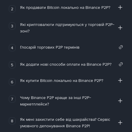
Як продавати Bitcoin локально на Binance P2P?
2
Які криптовалюти підтримуються у торговій P2P-
3
зоні?
Глосарій торгових P2P термінів
4
Як додати нові способи оплати на Binance P2P?
5
Як купити Bitcoin локально на Binance P2P?
6
Чому Binance P2P краще за інші P2P-
7
маркетплейси?
Як мені захистити себе від шахрайства? Сервіс
8
умовного депонування Binance P2P!