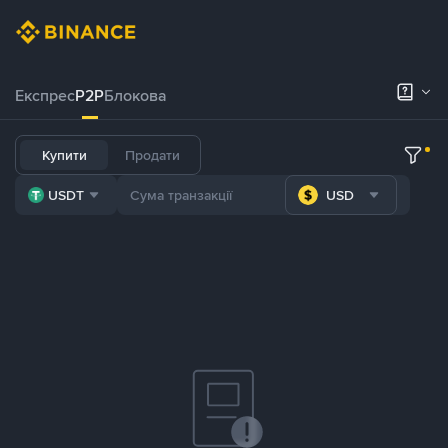
Експрес
P2P
Блокова
Купити
Продати
USDT
USD