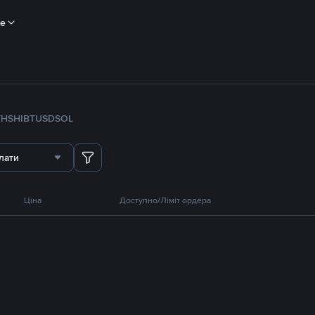
ше
TH
SHIB
TUSD
SOL
лати
Ціна
Доступно/Ліміт ордера