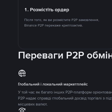
1. Розмістіть ордер
Після того, як ви розмістите P2P замовлення,
Binance P2P перекаже криптоактив.
Переваги P2P обмі
Глобальний і локальний маркетплейс
У той час як багато інших P2P-платформ орієнтован
P2P надає справді глобальний досвід торгівлі з пі
місцевих валют.