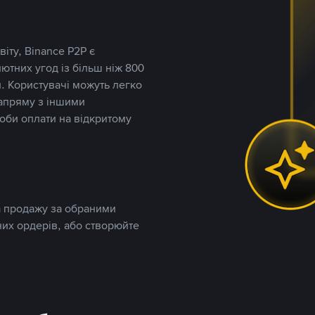
іту, Binance P2P є
тних угод із більш ніж 800
. Користувачі можуть легко
напряму з іншими
оби оплати на відкритому
та продажу за обраними
них ордерів, або створюйте