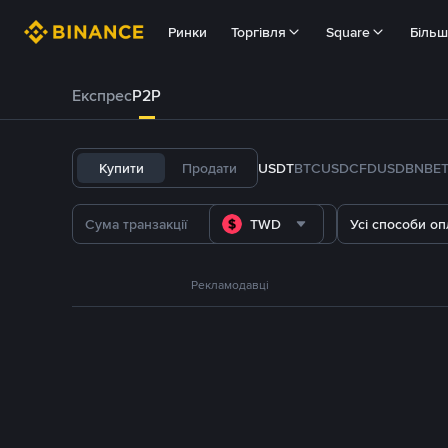
Ринки
Торгівля
Square
Біль
Експрес
P2P
Купити
Продати
USDT
BTC
USDC
FDUSD
BNB
E
TWD
Усі способи оп
Рекламодавці