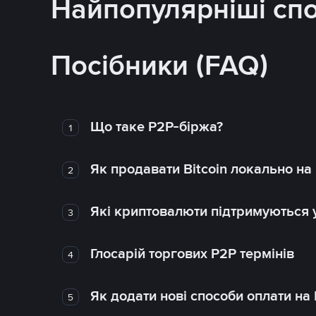
Найпопулярніші сп
Посібники (FAQ)
Що таке P2P-біржа?
1
Як продавати Bitcoin локально на
2
Які криптовалюти підтримуються у
3
Глосарій торгових P2P термінів
4
Як додати нові способи оплати на
5