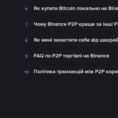
Як купити Bitcoin локально на Bin
6
Чому Binance P2P краще за інші 
7
Як мені захистити себе від шахра
8
FAQ по P2P торгівлі на Binance
9
Політика транзакцій між P2P кор
10