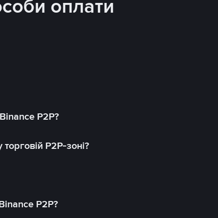
особи оплати
 Binance P2P?
 торговій P2P-зоні?
 Binance P2P?