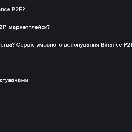
ance P2P?
P2P-маркетплейси?
йства? Сервіс умовного депонування Binance P2
истувачами