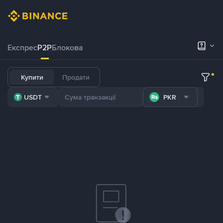
Експрес
P2P
Блокова
Купити
Продати
USDT
PKR