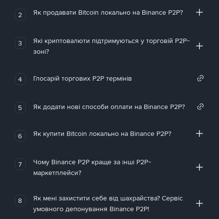
Як продавати Bitcoin локально на Binance P2P?
2
Які криптовалюти підтримуються у торговій P2P-
3
зоні?
Глосарій торгових P2P термінів
4
Як додати нові способи оплати на Binance P2P?
5
Як купити Bitcoin локально на Binance P2P?
6
Чому Binance P2P краще за інші P2P-
7
маркетплейси?
Як мені захистити себе від шахрайства? Сервіс
8
умовного депонування Binance P2P!