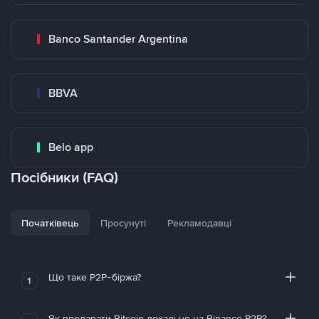
Banco Santander Argentina
BBVA
Belo app
Посібники (FAQ)
Початківець
Просунуті
Рекламодавці
Що таке P2P-біржа?
1
Як продавати Bitcoin локально на Binance P2P?