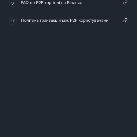
FAQ по P2P торгівлі на Binance
9
Політика транзакцій між P2P користувачами
10