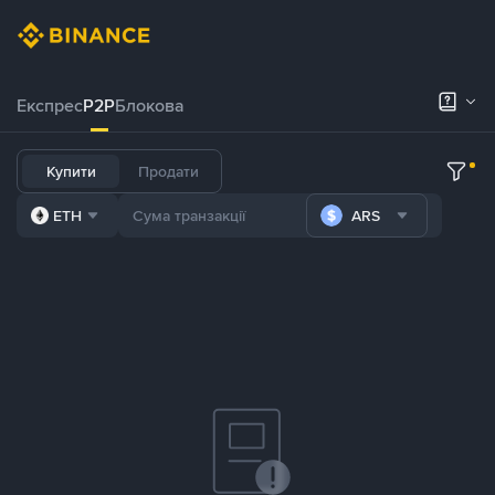
Експрес
P2P
Блокова
Купити
Продати
ETH
ARS