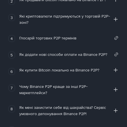
2
Які криптовалюти підтримуються у торговій P2P-
3
зоні?
Глосарій торгових P2P термінів
4
Як додати нові способи оплати на Binance P2P?
5
Як купити Bitcoin локально на Binance P2P?
6
Чому Binance P2P краще за інші P2P-
7
маркетплейси?
Як мені захистити себе від шахрайства? Сервіс
8
умовного депонування Binance P2P!