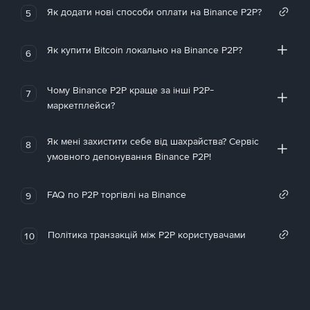
Як додати нові способи оплати на Binance P2P?
5
Як купити Bitcoin локально на Binance P2P?
6
Чому Binance P2P краще за інші P2P-
7
маркетплейси?
Як мені захистити себе від шахрайства? Сервіс
8
умовного депонування Binance P2P!
FAQ по P2P торгівлі на Binance
9
Політика транзакцій між P2P користувачами
10