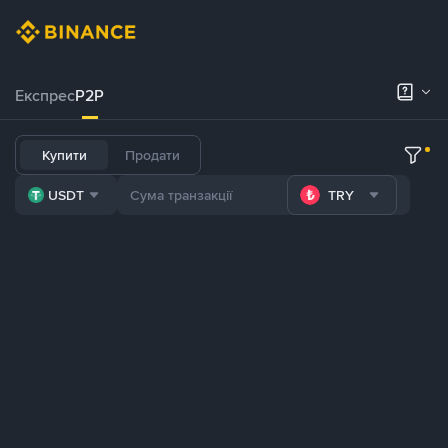
Експрес
P2P
Купити
Продати
USDT
TRY