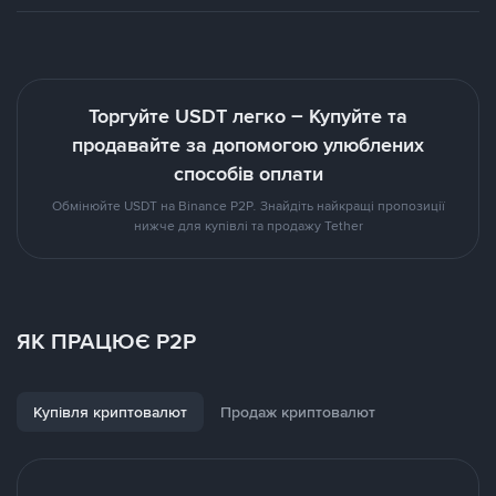
Торгуйте USDT легко – Купуйте та
продавайте за допомогою улюблених
способів оплати
Обмінюйте USDT на Binance P2P. Знайдіть найкращі пропозиції
нижче для купівлі та продажу Tether
ЯК ПРАЦЮЄ P2P
Купівля криптовалют
Продаж криптовалют