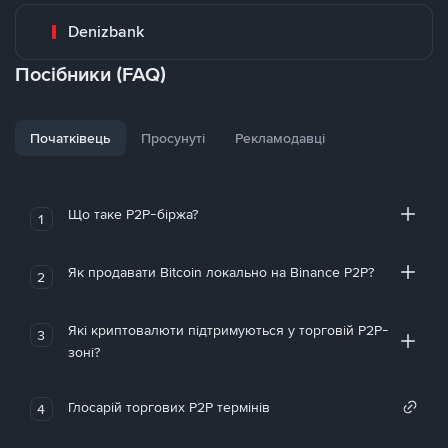
Denizbank
Посібники (FAQ)
Початківець
Просунуті
Рекламодавці
Що таке P2P-біржа?
1
Як продавати Bitcoin локально на Binance P2P?
2
Які криптовалюти підтримуються у торговій P2P-
3
зоні?
Глосарій торгових P2P термінів
4