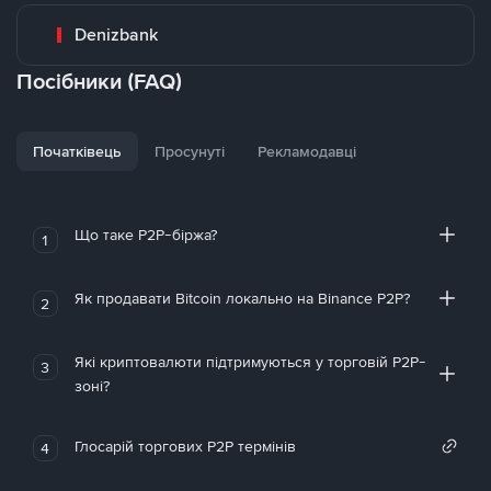
Denizbank
Посібники (FAQ)
Початківець
Просунуті
Рекламодавці
Що таке P2P-біржа?
1
Як продавати Bitcoin локально на Binance P2P?
2
Які криптовалюти підтримуються у торговій P2P-
3
зоні?
Глосарій торгових P2P термінів
4