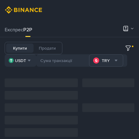
Експрес
P2P
Купити
Продати
USDT
TRY