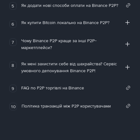
Як додати нові способи оплати на Binance P2P?
5
Як купити Bitcoin локально на Binance P2P?
6
Чому Binance P2P краще за інші P2P-
7
маркетплейси?
Як мені захистити себе від шахрайства? Сервіс
8
умовного депонування Binance P2P!
FAQ по P2P торгівлі на Binance
9
Політика транзакцій між P2P користувачами
10