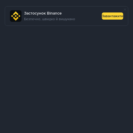
Застосунок Binance
Завантажити
Безпечно, швидко й вишукано
Про нас
Продукти
Бізнес
Навчання
Послуги