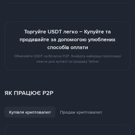
Торгуйте USDT легко – Купуйте та
продавайте за допомогою улюблених
способів оплати
Обмінюйте USDT на Binance P2P. Знайдіть найкращі пропозиції
нижче для купівлі та продажу Tether
ЯК ПРАЦЮЄ P2P
Купівля криптовалют
Продаж криптовалют