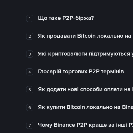
Що таке P2P-біржа?
1
Як продавати Bitcoin локально на
2
Які криптовалюти підтримуються у
3
Глосарій торгових P2P термінів
4
Як додати нові способи оплати на
5
Як купити Bitcoin локально на Bin
6
Чому Binance P2P краще за інші 
7