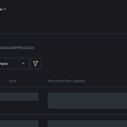
ше
GE
ADA
XRP
WLD
SOL
лати
Ціна
Доступно/Ліміт ордера