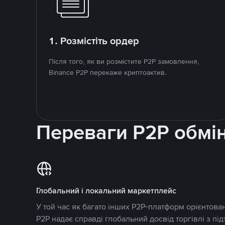
1. Розмістіть ордер
Після того, як ви розмістите P2P замовлення,
Binance P2P перекаже криптоактив.
Переваги P2P обмі
Глобальний і локальний маркетплейс
У той час як багато інших P2P-платформ орієнтован
P2P надає справді глобальний досвід торгівлі з пі