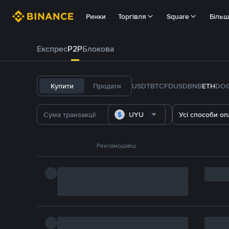
Ринки
Торгівля
Square
Біль
Експрес
P2P
Блокова
Купити
Продати
USDT
BTC
FDUSD
BNB
ETH
DO
UYU
Усі способи оп
Рекламодавці