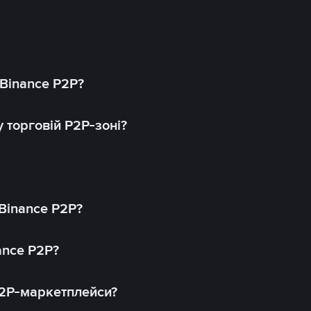
 Binance P2P?
 торговій P2P-зоні?
 Binance P2P?
ance P2P?
P2P-маркетплейси?