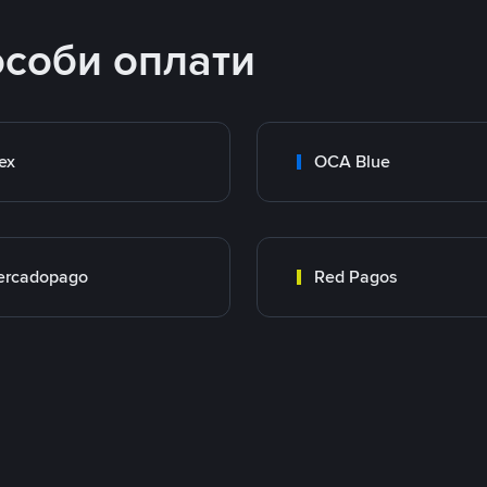
особи оплати
ex
OCA Blue
ercadopago
Red Pagos