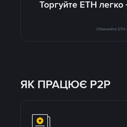
Торгуйте ETH легко
Обмінюйте ETH н
ЯК ПРАЦЮЄ P2P