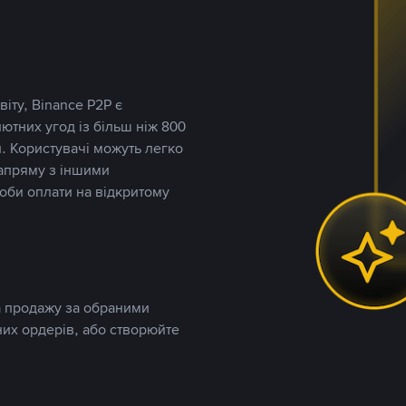
іту, Binance P2P є
тних угод із більш ніж 800
. Користувачі можуть легко
напряму з іншими
оби оплати на відкритому
та продажу за обраними
них ордерів, або створюйте