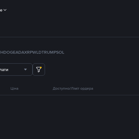
ше
TH
DOGE
ADA
XRP
WLD
TRUMP
SOL
лати
Ціна
Доступно/Ліміт ордера