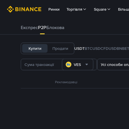
Ринки
Торгівля
Square
Біль
Експрес
P2P
Блокова
Купити
Продати
USDT
BTC
USDC
FDUSD
BNB
E
VES
Усі способи оп
Рекламодавці