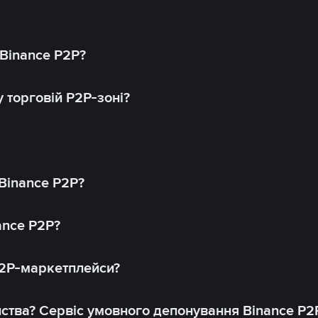
 Binance P2P?
 торговій P2P-зоні?
 Binance P2P?
ance P2P?
P2P-маркетплейси?
йства? Сервіс умовного депонування Binance P2