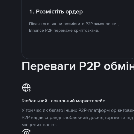
1. Розмістіть ордер
Після того, як ви розмістите P2P замовлення,
Binance P2P перекаже криптоактив.
Переваги P2P обмі
Глобальний і локальний маркетплейс
У той час як багато інших P2P-платформ орієнтован
P2P надає справді глобальний досвід торгівлі з пі
місцевих валют.