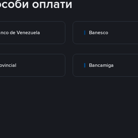
особи оплати
nco de Venezuela
Banesco
ovincial
Bancamiga