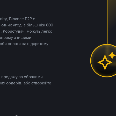
іту, Binance P2P є
тних угод із більш ніж 800
. Користувачі можуть легко
напряму з іншими
оби оплати на відкритому
та продажу за обраними
них ордерів, або створюйте