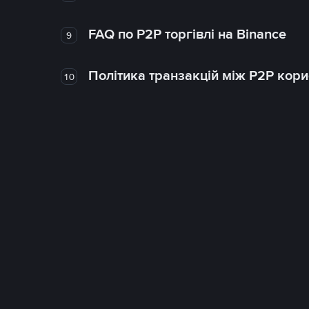
FAQ по P2P торгівлі на Binance
9
Політика транзакцій між P2P кор
10