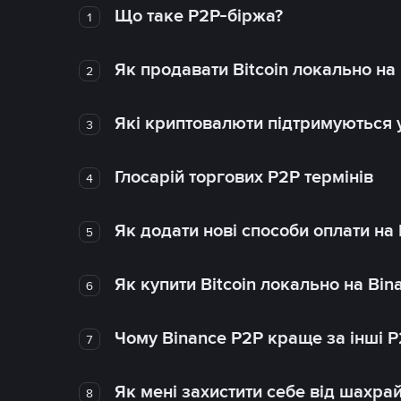
Що таке P2P-біржа?
1
Як продавати Bitcoin локально на
2
Які криптовалюти підтримуються у
3
Глосарій торгових P2P термінів
4
Як додати нові способи оплати на
5
Як купити Bitcoin локально на Bin
6
Чому Binance P2P краще за інші 
7
Як мені захистити себе від шахра
8