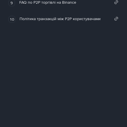
FAQ по P2P торгівлі на Binance
9
Політика транзакцій між P2P користувачами
10