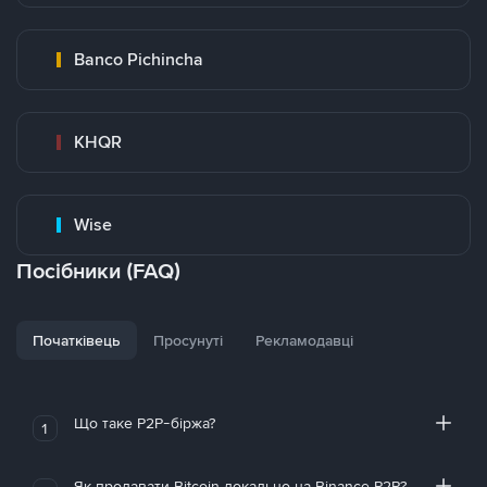
Banco Pichincha
KHQR
Wise
Посібники (FAQ)
Початківець
Просунуті
Рекламодавці
Що таке P2P-біржа?
1
Як продавати Bitcoin локально на Binance P2P?