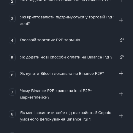
2
Які криптовалюти підтримуються у торговій P2P-
3
зоні?
Глосарій торгових P2P термінів
4
Як додати нові способи оплати на Binance P2P?
5
Як купити Bitcoin локально на Binance P2P?
6
Чому Binance P2P краще за інші P2P-
7
маркетплейси?
Як мені захистити себе від шахрайства? Сервіс
8
умовного депонування Binance P2P!