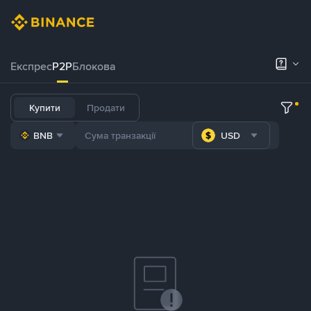
Експрес
P2P
Блокова
Купити
Продати
BNB
USD