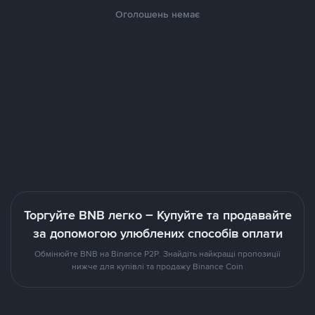
Оголошень немає
Торгуйте BNB легко – Купуйте та продавайте
за допомогою улюблених способів оплати
Обмінюйте BNB на Binance P2P. Знайдіть найкращі пропозиції
нижче для купівлі та продажу Binance Coin