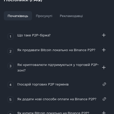
Початківець
Просунуті
Рекламодавці
Що таке P2P-біржа?
1
Як продавати Bitcoin локально на Binance P2P?
2
Які криптовалюти підтримуються у торговій P2P-
3
зоні?
Глосарій торгових P2P термінів
4
Як додати нові способи оплати на Binance P2P?
5
Як купити Bitcoin локально на Binance P2P?