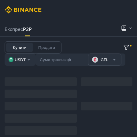
Експрес
P2P
Купити
Продати
USDT
GEL