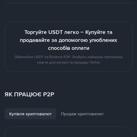
Торгуйте USDT легко – Купуйте та
продавайте за допомогою улюблених
способів оплати
Обмінюйте USDT на Binance P2P. Знайдіть найкращі пропозиції
нижче для купівлі та продажу Tether
ЯК ПРАЦЮЄ P2P
Купівля криптовалют
Продаж криптовалют