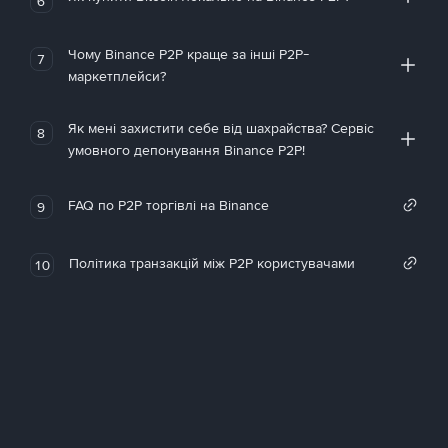
6
Чому Binance P2P краще за інші P2P-
7
маркетплейси?
Як мені захистити себе від шахрайства? Сервіс
8
умовного депонування Binance P2P!
FAQ по P2P торгівлі на Binance
9
Політика транзакцій між P2P користувачами
10