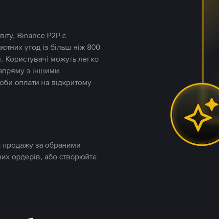
іту, Binance P2P є
тних угод із більш ніж 800
. Користувачі можуть легко
напряму з іншими
оби оплати на відкритому
та продажу за обраними
них ордерів, або створюйте