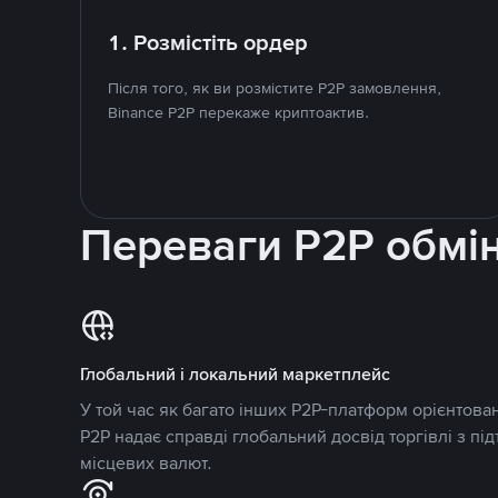
1. Розмістіть ордер
Після того, як ви розмістите P2P замовлення,
Binance P2P перекаже криптоактив.
Переваги P2P обмі
Глобальний і локальний маркетплейс
У той час як багато інших P2P-платформ орієнтован
P2P надає справді глобальний досвід торгівлі з пі
місцевих валют.