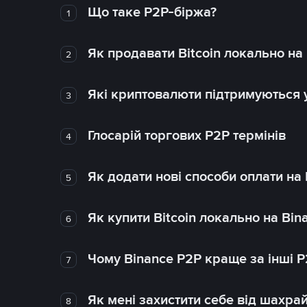
Що таке P2P-біржа?
1
Як продавати Bitcoin локально на
2
Які криптовалюти підтримуються у
3
Глосарій торгових P2P термінів
4
Як додати нові способи оплати на
5
Як купити Bitcoin локально на Bin
6
Чому Binance P2P краще за інші 
7
Як мені захистити себе від шахра
8