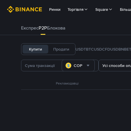
Ринки
Торгівля
Square
Біль
Експрес
P2P
Блокова
Купити
Продати
USDT
BTC
USDC
FDUSD
BNB
E
COP
Усі способи оп
Рекламодавці