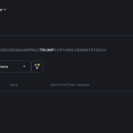
ше
TH
DOGE
ADA
XRP
WLD
TRUMP
COP
1000CHEEMS
TST
SOL
U
лати
Ціна
Доступно/Ліміт ордера