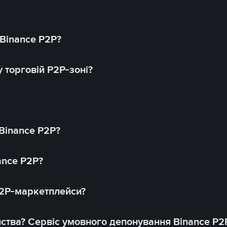
 Binance P2P?
 торговій P2P-зоні?
 Binance P2P?
ance P2P?
P2P-маркетплейси?
йства? Сервіс умовного депонування Binance P2