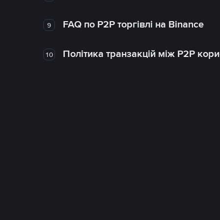
FAQ по P2P торгівлі на Binance
9
Політика транзакцій між P2P кор
10