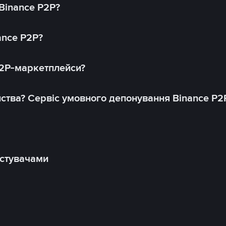
 Binance P2P?
ance P2P?
P2P-маркетплейси?
йства? Сервіс умовного депонування Binance P2
истувачами