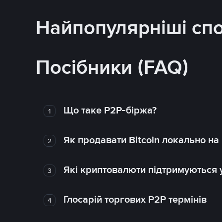
Найпопулярніші сп
Посібники (FAQ)
Що таке P2P-біржа?
1
Як продавати Bitcoin локально на
2
Які криптовалюти підтримуються у
3
Глосарій торгових P2P термінів
4