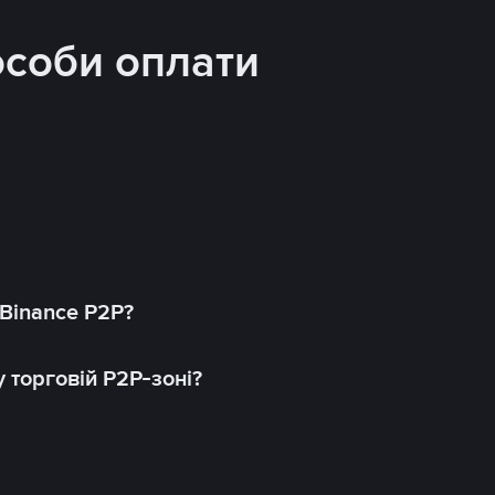
особи оплати
 Binance P2P?
 торговій P2P-зоні?