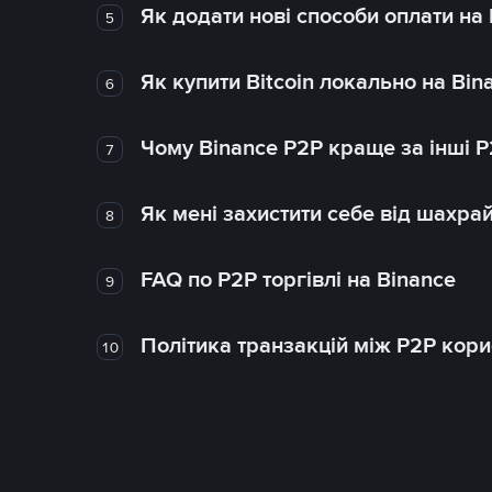
Як додати нові способи оплати на
5
Як купити Bitcoin локально на Bin
6
Чому Binance P2P краще за інші 
7
Як мені захистити себе від шахра
8
FAQ по P2P торгівлі на Binance
9
Політика транзакцій між P2P кор
10