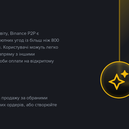
іту, Binance P2P є
тних угод із більш ніж 800
. Користувачі можуть легко
напряму з іншими
оби оплати на відкритому
та продажу за обраними
них ордерів, або створюйте