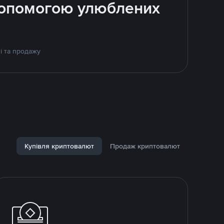
 допомогою улюблених
і та продажу
Купівля криптовалют
Продаж криптовалют