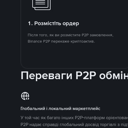
1. Розмістіть ордер
Після того, як ви розмістите P2P замовлення,
Binance P2P перекаже криптоактив.
Переваги P2P обмі
Глобальний і локальний маркетплейс
У той час як багато інших P2P-платформ орієнтован
P2P надає справді глобальний досвід торгівлі з пі