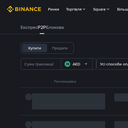
Ринки
Торгівля
Square
Біль
Експрес
P2P
Блокова
Купити
Продати
AED
Усі способи оп
Рекламодавці