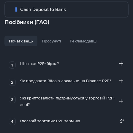
Cash Deposit to Bank
Посібники (FAQ)
Початківець
Просунуті
Рекламодавці
Що таке P2P-біржа?
1
Як продавати Bitcoin локально на Binance P2P?
2
Які криптовалюти підтримуються у торговій P2P-
3
зоні?
Глосарій торгових P2P термінів
4