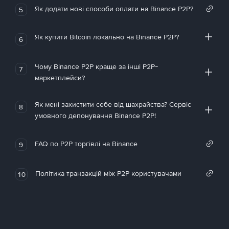
Як додати нові способи оплати на Binance P2P?
5
Як купити Bitcoin локально на Binance P2P?
6
Чому Binance P2P краще за інші P2P-
7
маркетплейси?
Як мені захистити себе від шахрайства? Сервіс
8
умовного депонування Binance P2P!
FAQ по P2P торгівлі на Binance
9
Політика транзакцій між P2P користувачами
10