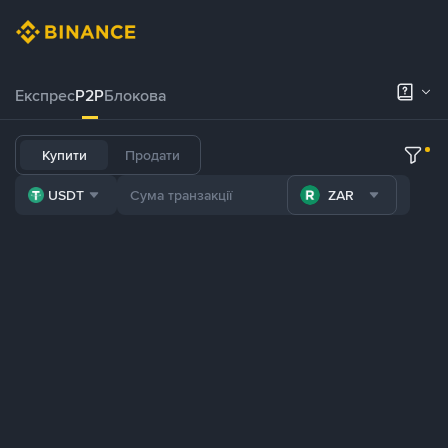
Експрес
P2P
Блокова
Купити
Продати
USDT
ZAR