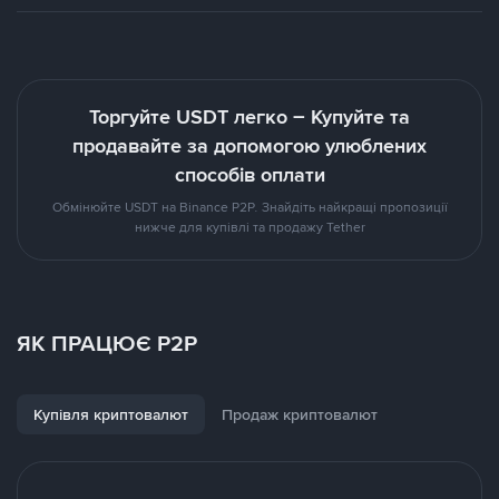
Торгуйте USDT легко – Купуйте та
продавайте за допомогою улюблених
способів оплати
Обмінюйте USDT на Binance P2P. Знайдіть найкращі пропозиції
нижче для купівлі та продажу Tether
ЯК ПРАЦЮЄ P2P
Купівля криптовалют
Продаж криптовалют