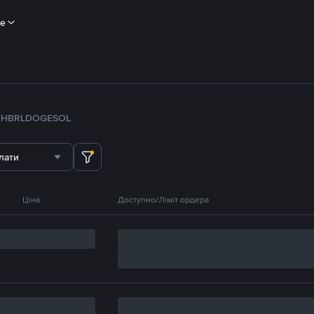
ше
TH
BRL
DOGE
SOL
лати
Ціна
Доступно/Ліміт ордера