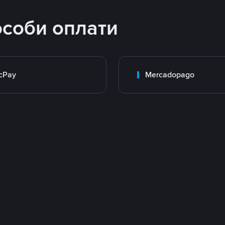
особи оплати
cPay
Mercadopago