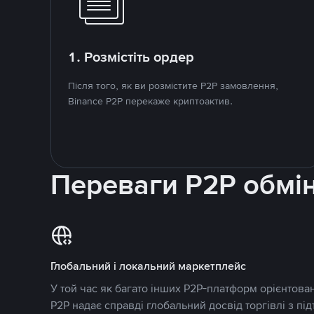
1. Розмістіть ордер
Після того, як ви розмістите P2P замовлення,
Binance P2P перекаже криптоактив.
Переваги P2P обмі
Глобальний і локальний маркетплейс
У той час як багато інших P2P-платформ орієнтован
P2P надає справді глобальний досвід торгівлі з пі