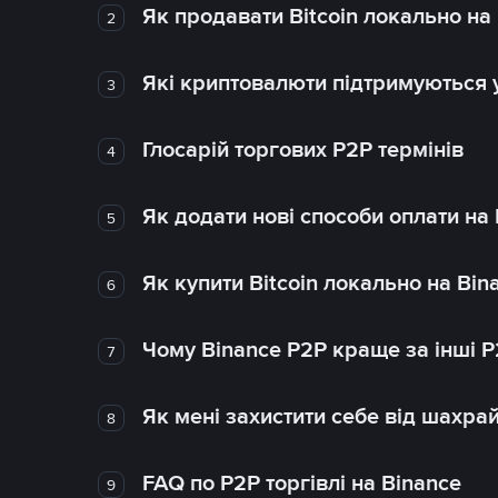
Як продавати Bitcoin локально на
2
Які криптовалюти підтримуються у
3
Глосарій торгових P2P термінів
4
Як додати нові способи оплати на
5
Як купити Bitcoin локально на Bin
6
Чому Binance P2P краще за інші 
7
Як мені захистити себе від шахра
8
FAQ по P2P торгівлі на Binance
9