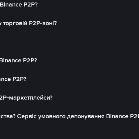
 Binance P2P?
 торговій P2P-зоні?
 Binance P2P?
ance P2P?
P2P-маркетплейси?
йства? Сервіс умовного депонування Binance P2