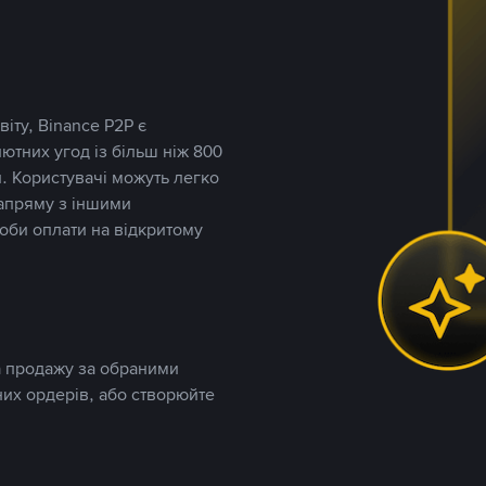
іту, Binance P2P є
тних угод із більш ніж 800
. Користувачі можуть легко
напряму з іншими
оби оплати на відкритому
та продажу за обраними
них ордерів, або створюйте