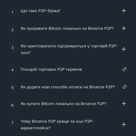
Що таке P2P-біржа?
1
Як продавати Bitcoin локально на Binance P2P?
2
Які криптовалюти підтримуються у торговій P2P-
3
зоні?
Глосарій торгових P2P термінів
4
Як додати нові способи оплати на Binance P2P?
5
Як купити Bitcoin локально на Binance P2P?
6
Чому Binance P2P краще за інші P2P-
7
маркетплейси?