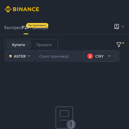
Застраховано
Експрес
P2P
Преміум
Купити
Продати
ASTER
CNY