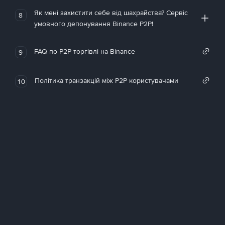
Як мені захистити себе від шахрайства? Сервіс
8
умовного депонування Binance P2P!
FAQ по P2P торгівлі на Binance
9
Політика транзакцій між P2P користувачами
10