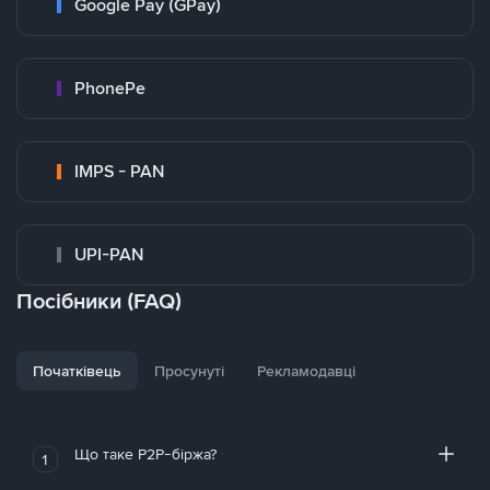
Google Pay (GPay)
PhonePe
IMPS - PAN
UPI-PAN
Посібники (FAQ)
Початківець
Просунуті
Рекламодавці
Що таке P2P-біржа?
1