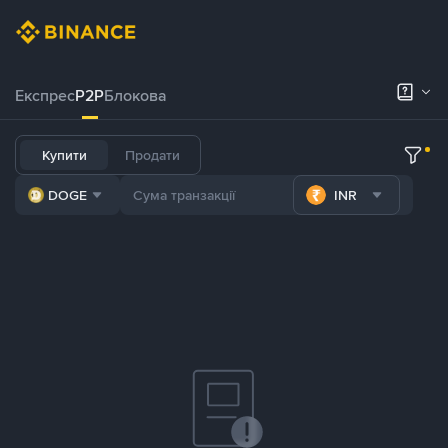
Експрес
P2P
Блокова
Купити
Продати
DOGE
INR