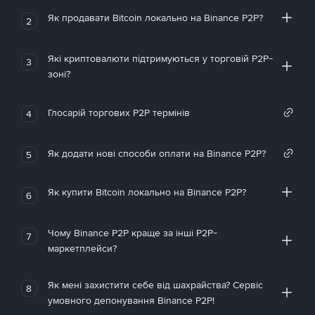
Як продавати Bitcoin локально на Binance P2P?
2
Які криптовалюти підтримуються у торговій P2P-
3
зоні?
Глосарій торгових P2P термінів
4
Як додати нові способи оплати на Binance P2P?
5
Як купити Bitcoin локально на Binance P2P?
6
Чому Binance P2P краще за інші P2P-
7
маркетплейси?
Як мені захистити себе від шахрайства? Сервіс
8
умовного депонування Binance P2P!