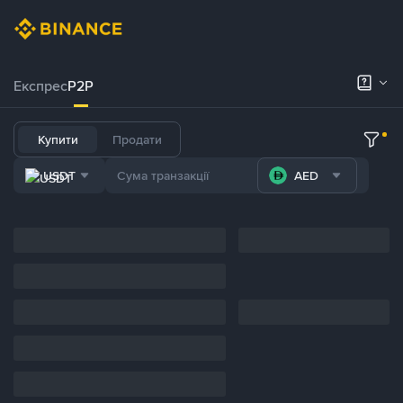
Експрес
P2P
Купити
Продати
USDT
AED