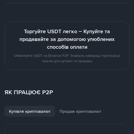
Торгуйте USDT легко – Купуйте та
продавайте за допомогою улюблених
способів оплати
Обмінюйте USDT на Binance P2P. Знайдіть найкращі пропозиції
нижче для купівлі та продажу
ЯК ПРАЦЮЄ P2P
Купівля криптовалют
Продаж криптовалют