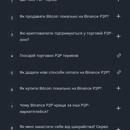
1
Як продавати Bitcoin локально на Binance P2P?
2
Які криптовалюти підтримуються у торговій P2P-
3
зоні?
Глосарій торгових P2P термінів
4
Як додати нові способи оплати на Binance P2P?
5
Як купити Bitcoin локально на Binance P2P?
6
Чому Binance P2P краще за інші P2P-
7
маркетплейси?
Як мені захистити себе від шахрайства? Сервіс
8