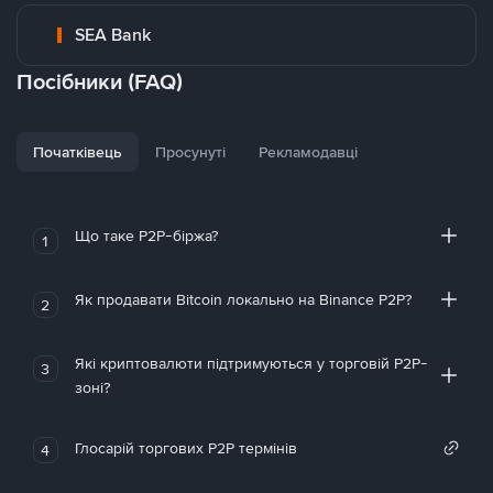
SEA Bank
Посібники (FAQ)
Початківець
Просунуті
Рекламодавці
Що таке P2P-біржа?
1
Як продавати Bitcoin локально на Binance P2P?
2
Які криптовалюти підтримуються у торговій P2P-
3
зоні?
Глосарій торгових P2P термінів
4