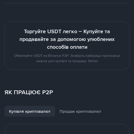
Торгуйте USDT легко – Купуйте та
продавайте за допомогою улюблених
способів оплати
Обмінюйте USDT на Binance P2P. Знайдіть найкращі пропозиції
нижче для купівлі та продажу Tether
ЯК ПРАЦЮЄ P2P
Купівля криптовалют
Продаж криптовалют