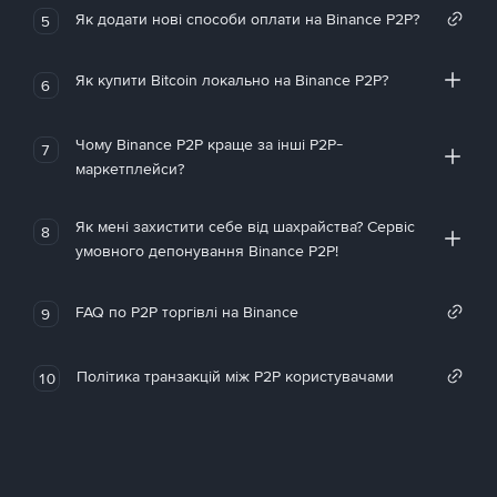
Як додати нові способи оплати на Binance P2P?
5
Як купити Bitcoin локально на Binance P2P?
6
Чому Binance P2P краще за інші P2P-
7
маркетплейси?
Як мені захистити себе від шахрайства? Сервіс
8
умовного депонування Binance P2P!
FAQ по P2P торгівлі на Binance
9
Політика транзакцій між P2P користувачами
10