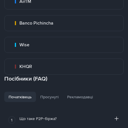
AirTM
Banco Pichincha
Wise
KHQR
Посібники (FAQ)
Початківець
Просунуті
Рекламодавці
Що таке P2P-біржа?
1