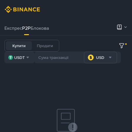
Експрес
P2P
Блокова
Купити
Продати
USDT
USD