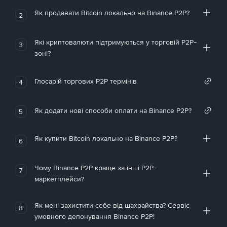
Як продавати Bitcoin локально на Binance P2P?
2
Які криптовалюти підтримуються у торговій P2P-
3
зоні?
Глосарій торгових P2P термінів
4
Як додати нові способи оплати на Binance P2P?
5
Як купити Bitcoin локально на Binance P2P?
6
Чому Binance P2P краще за інші P2P-
7
маркетплейси?
Як мені захистити себе від шахрайства? Сервіс
8
умовного депонування Binance P2P!