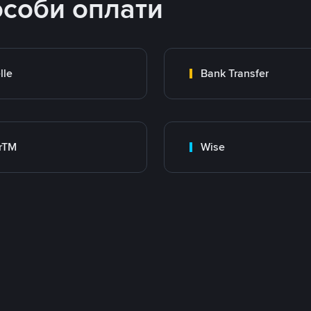
особи оплати
lle
Bank Transfer
rTM
Wise