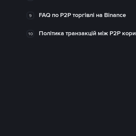
FAQ по P2P торгівлі на Binance
9
Політика транзакцій між P2P кор
10