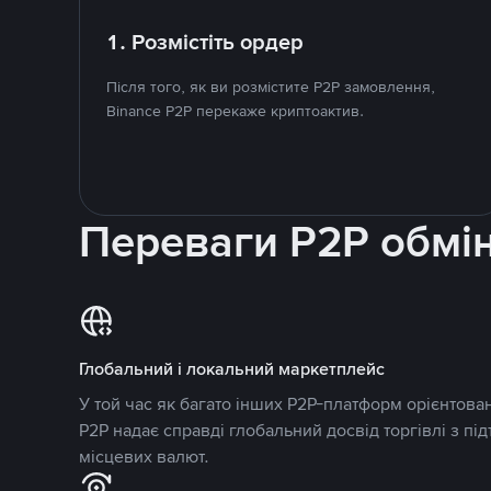
1. Розмістіть ордер
Після того, як ви розмістите P2P замовлення,
Binance P2P перекаже криптоактив.
Переваги P2P обмі
Глобальний і локальний маркетплейс
У той час як багато інших P2P-платформ орієнтован
P2P надає справді глобальний досвід торгівлі з пі
місцевих валют.