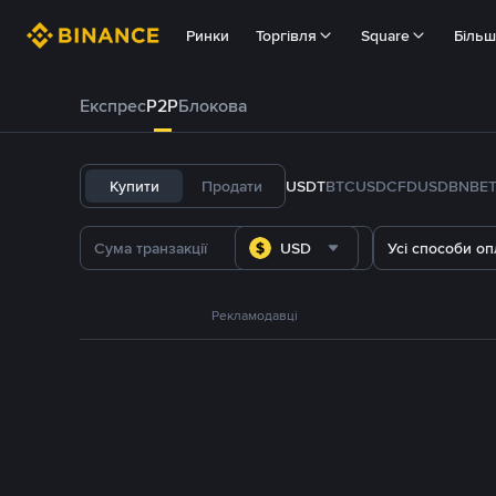
Ринки
Торгівля
Square
Біль
Експрес
P2P
Блокова
Купити
Продати
USDT
BTC
USDC
FDUSD
BNB
E
USD
Усі способи оп
Рекламодавці