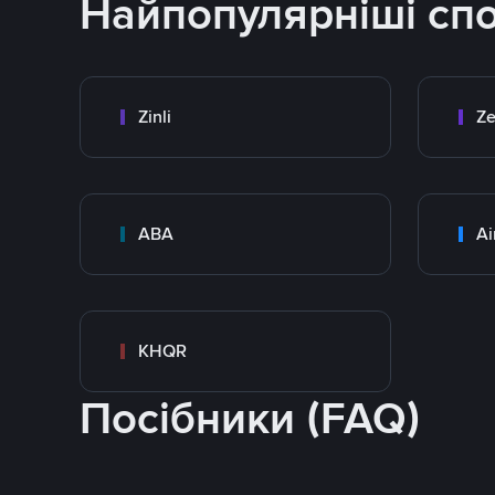
Найпопулярніші сп
Zinli
Ze
ABA
Ai
KHQR
Посібники (FAQ)