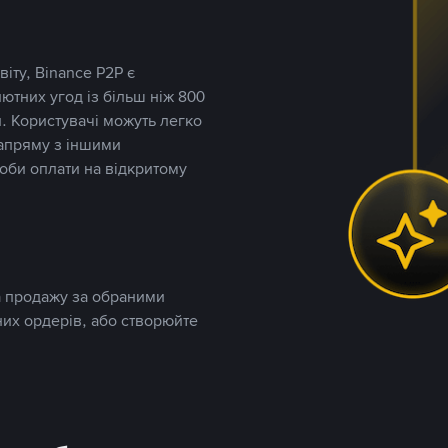
іту, Binance P2P є
тних угод із більш ніж 800
. Користувачі можуть легко
напряму з іншими
оби оплати на відкритому
та продажу за обраними
них ордерів, або створюйте