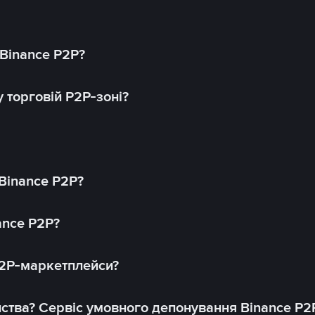
 Binance P2P?
 торговій P2P-зоні?
 Binance P2P?
ance P2P?
P2P-маркетплейси?
йства? Сервіс умовного депонування Binance P2