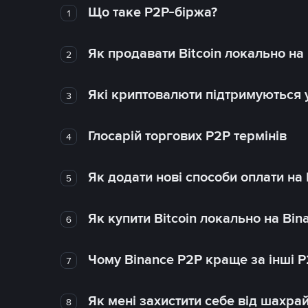
Що таке P2P-біржа?
1
Як продавати Bitcoin локально на
2
Які криптовалюти підтримуються у
3
Глосарій торгових P2P термінів
4
Як додати нові способи оплати на
5
Як купити Bitcoin локально на Bin
6
Чому Binance P2P краще за інші 
7
Як мені захистити себе від шахра
8