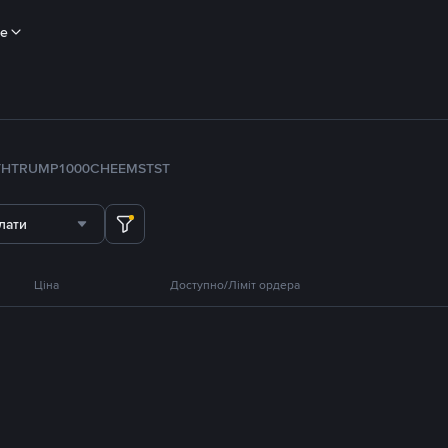
ше
TH
TRUMP
1000CHEEMS
TST
лати
Ціна
Доступно/Ліміт ордера