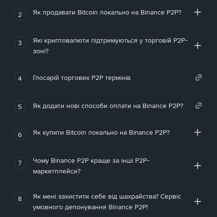
Як продавати Bitcoin локально на Binance P2P?
2
Які криптовалюти підтримуються у торговій P2P-
3
зоні?
Глосарій торгових P2P термінів
4
Як додати нові способи оплати на Binance P2P?
5
Як купити Bitcoin локально на Binance P2P?
6
Чому Binance P2P краще за інші P2P-
7
маркетплейси?
Як мені захистити себе від шахрайства? Сервіс
8
умовного депонування Binance P2P!