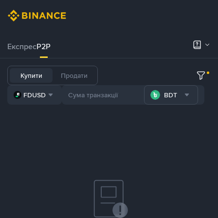
Експрес
P2P
Купити
Продати
FDUSD
BDT