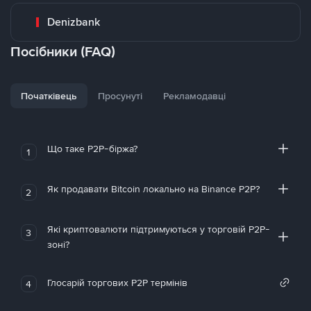
Denizbank
Посібники (FAQ)
Початківець
Просунуті
Рекламодавці
Що таке P2P-біржа?
1
Як продавати Bitcoin локально на Binance P2P?
2
Які криптовалюти підтримуються у торговій P2P-
3
зоні?
Глосарій торгових P2P термінів
4