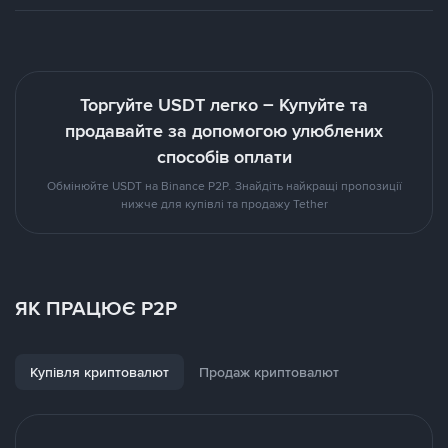
Торгуйте USDT легко – Купуйте та
продавайте за допомогою улюблених
способів оплати
Обмінюйте USDT на Binance P2P. Знайдіть найкращі пропозиції
нижче для купівлі та продажу Tether
ЯК ПРАЦЮЄ P2P
Купівля криптовалют
Продаж криптовалют