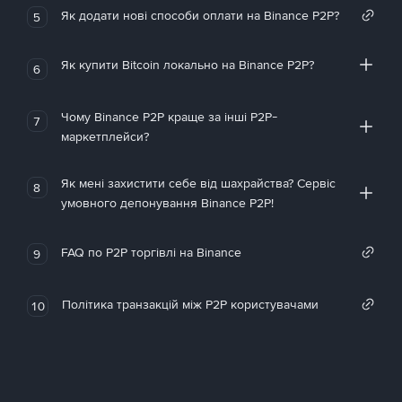
Як додати нові способи оплати на Binance P2P?
5
Як купити Bitcoin локально на Binance P2P?
6
Чому Binance P2P краще за інші P2P-
7
маркетплейси?
Як мені захистити себе від шахрайства? Сервіс
8
умовного депонування Binance P2P!
FAQ по P2P торгівлі на Binance
9
Політика транзакцій між P2P користувачами
10