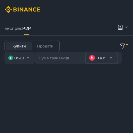
Експрес
P2P
Купити
Продати
USDT
TRY