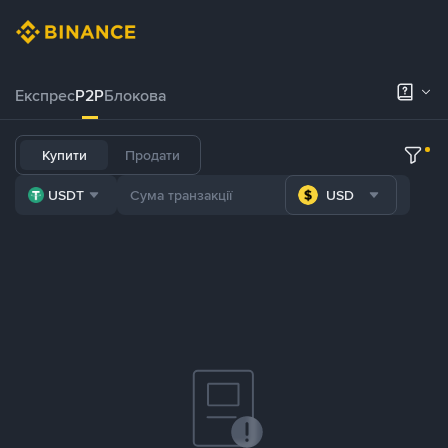
Експрес
P2P
Блокова
Купити
Продати
USDT
USD