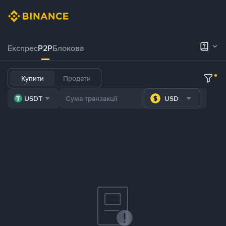
Експрес
P2P
Блокова
Купити
Продати
USDT
USD