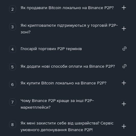
Як продавати Bitcoin локально на Binance P2P?
2
Які криптовалюти підтримуються у торговій P2P-
3
зоні?
Глосарій торгових P2P термінів
4
Як додати нові способи оплати на Binance P2P?
5
Як купити Bitcoin локально на Binance P2P?
6
Чому Binance P2P краще за інші P2P-
7
маркетплейси?
Як мені захистити себе від шахрайства? Сервіс
8
умовного депонування Binance P2P!