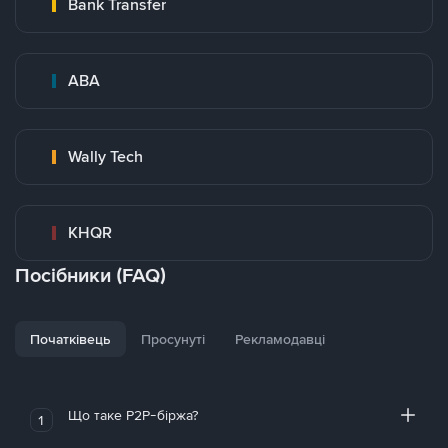
Bank Transfer
ABA
Wally Tech
KHQR
Посібники (FAQ)
Початківець
Просунуті
Рекламодавці
Що таке P2P-біржа?
1