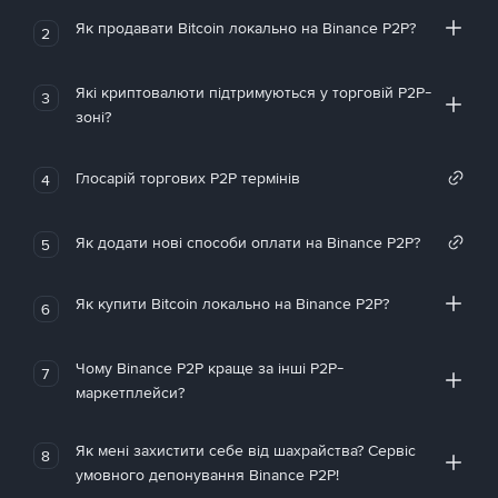
Як продавати Bitcoin локально на Binance P2P?
2
Які криптовалюти підтримуються у торговій P2P-
3
зоні?
Глосарій торгових P2P термінів
4
Як додати нові способи оплати на Binance P2P?
5
Як купити Bitcoin локально на Binance P2P?
6
Чому Binance P2P краще за інші P2P-
7
маркетплейси?
Як мені захистити себе від шахрайства? Сервіс
8
умовного депонування Binance P2P!