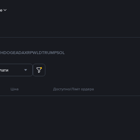
ше
TH
DOGE
ADA
XRP
WLD
TRUMP
SOL
лати
Ціна
Доступно/Ліміт ордера