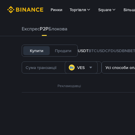
Ринки
Торгівля
Square
Біль
Експрес
P2P
Блокова
Купити
Продати
USDT
BTC
USDC
FDUSD
BNB
E
VES
Усі способи оп
Рекламодавці