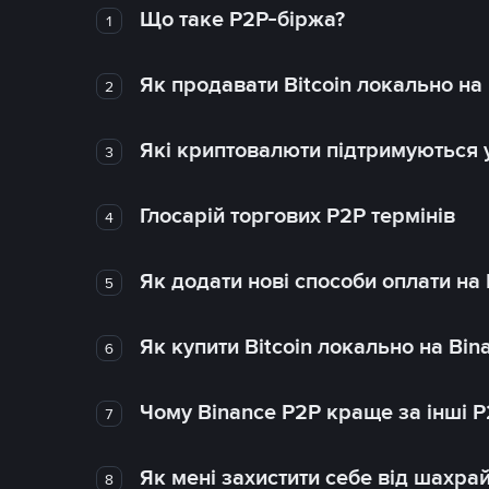
Що таке P2P-біржа?
1
Як продавати Bitcoin локально на
2
Які криптовалюти підтримуються у
3
Глосарій торгових P2P термінів
4
Як додати нові способи оплати на
5
Як купити Bitcoin локально на Bin
6
Чому Binance P2P краще за інші 
7
Як мені захистити себе від шахра
8