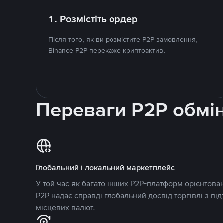
1. Розмістіть ордер
Після того, як ви розмістите P2P замовлення,
Binance P2P перекаже криптоактив.
Переваги P2P обмі
Глобальний і локальний маркетплейс
У той час як багато інших P2P-платформ орієнтован
P2P надає справді глобальний досвід торгівлі з пі
місцевих валют.