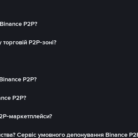
 Binance P2P?
 торговій P2P-зоні?
 Binance P2P?
ance P2P?
P2P-маркетплейси?
йства? Сервіс умовного депонування Binance P2