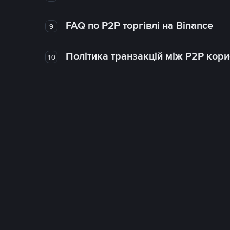
FAQ по P2P торгівлі на Binance
9
Політика транзакцій між P2P кор
10