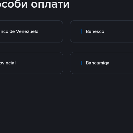
особи оплати
nco de Venezuela
Banesco
ovincial
Bancamiga