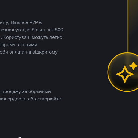
іту, Binance P2P є
тних угод із більш ніж 800
. Користувачі можуть легко
напряму з іншими
оби оплати на відкритому
та продажу за обраними
них ордерів, або створюйте