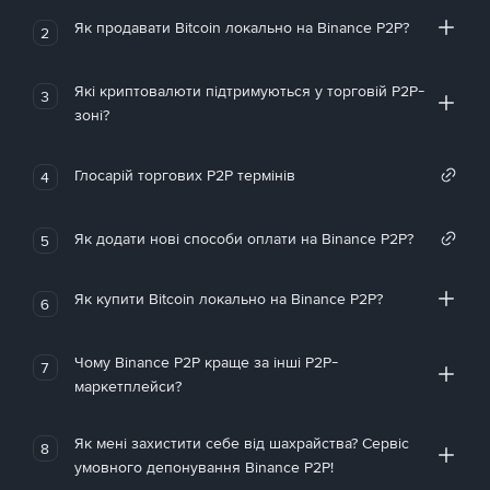
Як продавати Bitcoin локально на Binance P2P?
2
Які криптовалюти підтримуються у торговій P2P-
3
зоні?
Глосарій торгових P2P термінів
4
Як додати нові способи оплати на Binance P2P?
5
Як купити Bitcoin локально на Binance P2P?
6
Чому Binance P2P краще за інші P2P-
7
маркетплейси?
Як мені захистити себе від шахрайства? Сервіс
8
умовного депонування Binance P2P!