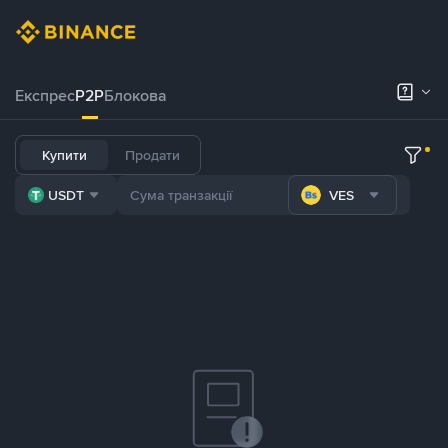
Експрес
P2P
Блокова
Купити
Продати
USDT
VES