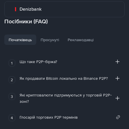
Denizbank
Посібники (FAQ)
Початківець
Просунуті
Рекламодавці
Що таке P2P-біржа?
1
Як продавати Bitcoin локально на Binance P2P?
2
Які криптовалюти підтримуються у торговій P2P-
3
зоні?
Глосарій торгових P2P термінів
4