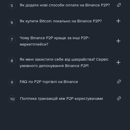
Як додати нові способи оплати на Binance P2P?
5
Як купити Bitcoin локально на Binance P2P?
6
Чому Binance P2P краще за інші P2P-
7
маркетплейси?
Як мені захистити себе від шахрайства? Сервіс
8
умовного депонування Binance P2P!
FAQ по P2P торгівлі на Binance
9
Політика транзакцій між P2P користувачами
10