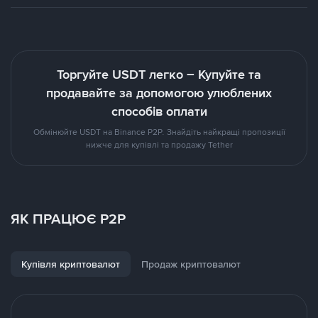
Торгуйте USDT легко – Купуйте та
продавайте за допомогою улюблених
способів оплати
Обмінюйте USDT на Binance P2P. Знайдіть найкращі пропозиції
нижче для купівлі та продажу Tether
ЯК ПРАЦЮЄ P2P
Купівля криптовалют
Продаж криптовалют