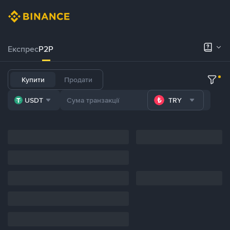
Експрес
P2P
Купити
Продати
USDT
TRY