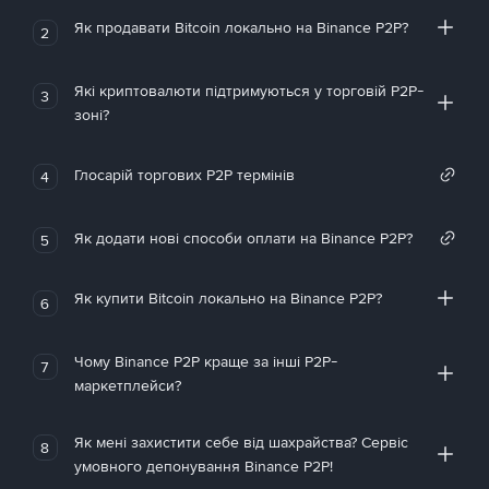
Як продавати Bitcoin локально на Binance P2P?
2
Які криптовалюти підтримуються у торговій P2P-
3
зоні?
Глосарій торгових P2P термінів
4
Як додати нові способи оплати на Binance P2P?
5
Як купити Bitcoin локально на Binance P2P?
6
Чому Binance P2P краще за інші P2P-
7
маркетплейси?
Як мені захистити себе від шахрайства? Сервіс
8
умовного депонування Binance P2P!