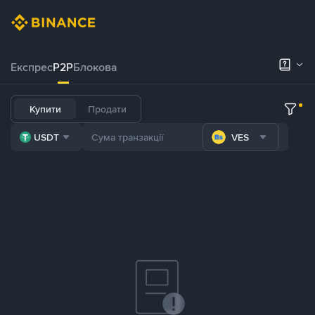
Експрес
P2P
Блокова
Купити
Продати
USDT
VES