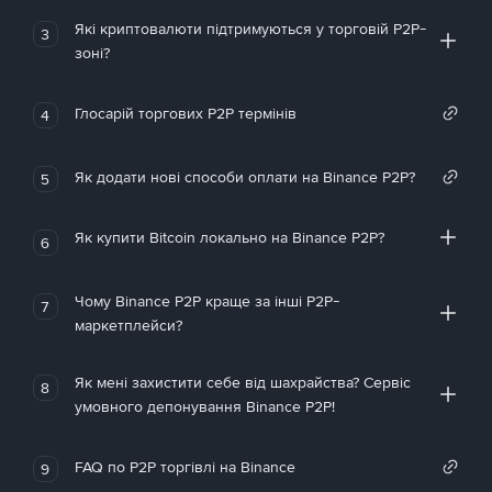
Які криптовалюти підтримуються у торговій P2P-
3
зоні?
Глосарій торгових P2P термінів
4
Як додати нові способи оплати на Binance P2P?
5
Як купити Bitcoin локально на Binance P2P?
6
Чому Binance P2P краще за інші P2P-
7
маркетплейси?
Як мені захистити себе від шахрайства? Сервіс
8
умовного депонування Binance P2P!
FAQ по P2P торгівлі на Binance
9