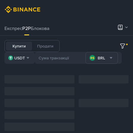
Експрес
P2P
Блокова
Купити
Продати
USDT
BRL