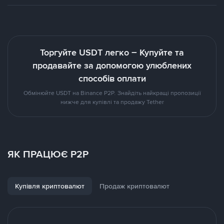
Торгуйте USDT легко – Купуйте та
продавайте за допомогою улюблених
способів оплати
Обмінюйте USDT на Binance P2P. Знайдіть найкращі пропозиції
нижче для купівлі та продажу Tether
ЯК ПРАЦЮЄ P2P
Купівля криптовалют
Продаж криптовалют