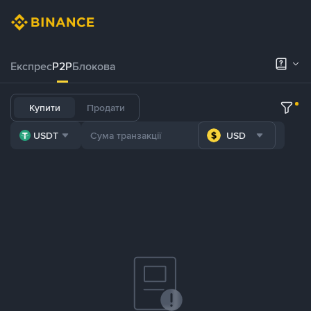
Експрес
P2P
Блокова
Купити
Продати
USDT
USD