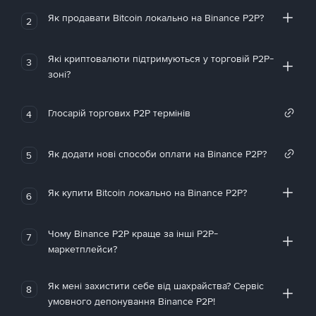
Як продавати Bitcoin локально на Binance P2P?
2
Які криптовалюти підтримуються у торговій P2P-
3
зоні?
Глосарій торгових P2P термінів
4
Як додати нові способи оплати на Binance P2P?
5
Як купити Bitcoin локально на Binance P2P?
6
Чому Binance P2P краще за інші P2P-
7
маркетплейси?
Як мені захистити себе від шахрайства? Сервіс
8
умовного депонування Binance P2P!