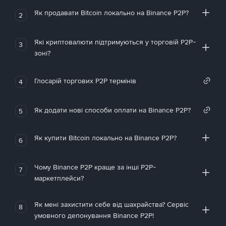
Як продавати Bitcoin локально на Binance P2P?
2
Які криптовалюти підтримуються у торговій P2P-
3
зоні?
Глосарій торгових P2P термінів
4
Як додати нові способи оплати на Binance P2P?
5
Як купити Bitcoin локально на Binance P2P?
6
Чому Binance P2P краще за інші P2P-
7
маркетплейси?
Як мені захистити себе від шахрайства? Сервіс
8
умовного депонування Binance P2P!