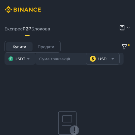
Експрес
P2P
Блокова
Купити
Продати
USDT
USD