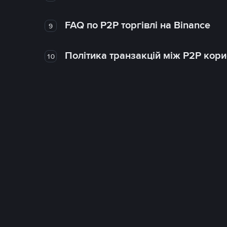
FAQ по P2P торгівлі на Binance
9
Політика транзакцій між P2P кор
10