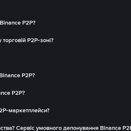
 Binance P2P?
 торговій P2P-зоні?
 Binance P2P?
ance P2P?
P2P-маркетплейси?
йства? Сервіс умовного депонування Binance P2