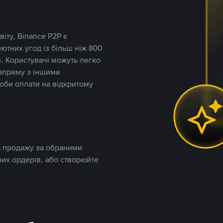
іту, Binance P2P є
тних угод із більш ніж 800
. Користувачі можуть легко
напряму з іншими
оби оплати на відкритому
та продажу за обраними
них ордерів, або створюйте