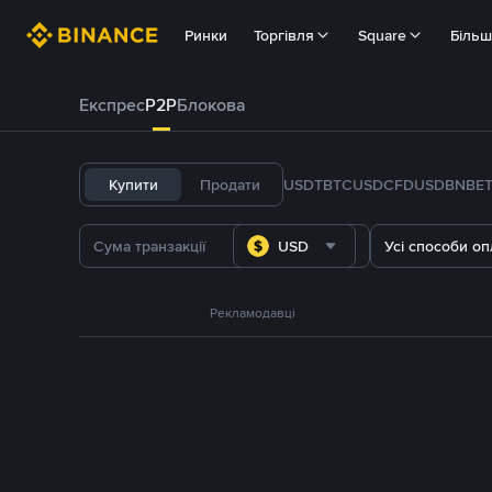
Ринки
Торгівля
Square
Біль
Експрес
P2P
Блокова
Купити
Продати
USDT
BTC
USDC
FDUSD
BNB
E
USD
Усі способи оп
Рекламодавці