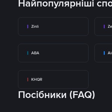
Найпопулярніші сп
Zinli
Ze
ABA
Ai
KHQR
Посібники (FAQ)