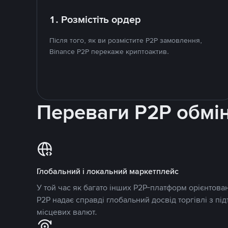
1. Розмістіть ордер
Після того, як ви розмістите P2P замовлення,
Binance P2P перекаже криптоактив.
Переваги P2P обмі
Глобальний і локальний маркетплейс
У той час як багато інших P2P-платформ орієнтован
P2P надає справді глобальний досвід торгівлі з пі
місцевих валют.