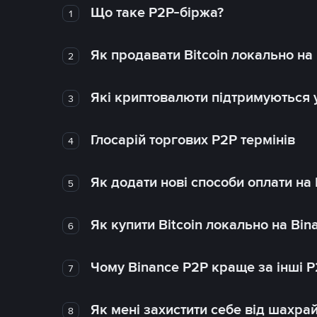
Що таке P2P-біржа?
1
Як продавати Bitcoin локально на
2
Які криптовалюти підтримуються у
3
Глосарій торгових P2P термінів
4
Як додати нові способи оплати на
5
Як купити Bitcoin локально на Bin
6
Чому Binance P2P краще за інші 
7
Як мені захистити себе від шахра
8