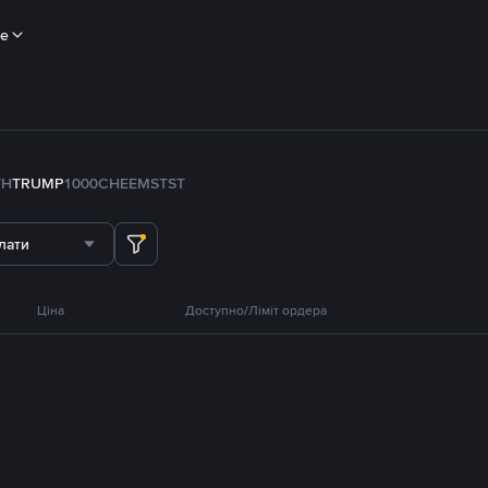
ше
TH
TRUMP
1000CHEEMS
TST
лати
Ціна
Доступно/Ліміт ордера