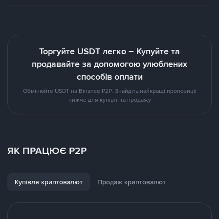
Торгуйте USDT легко – Купуйте та
продавайте за допомогою улюблених
способів оплати
Обмінюйте USDT на Binance P2P. Знайдіть найкращі пропозиції
нижче для купівлі та продажу
ЯК ПРАЦЮЄ P2P
Купівля криптовалют
Продаж криптовалют