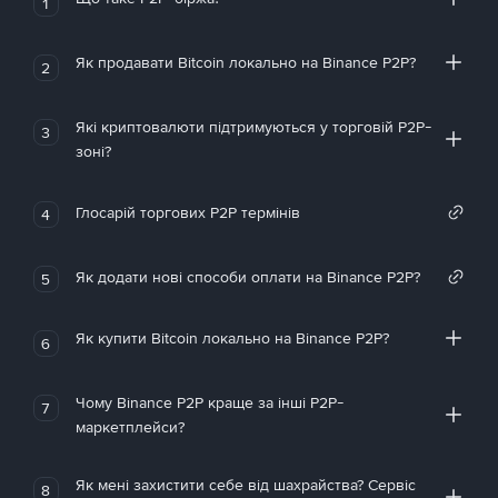
1
Як продавати Bitcoin локально на Binance P2P?
2
Які криптовалюти підтримуються у торговій P2P-
3
зоні?
Глосарій торгових P2P термінів
4
Як додати нові способи оплати на Binance P2P?
5
Як купити Bitcoin локально на Binance P2P?
6
Чому Binance P2P краще за інші P2P-
7
маркетплейси?
Як мені захистити себе від шахрайства? Сервіс
8