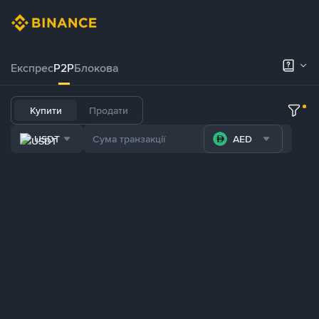
Експрес
P2P
Блокова
Купити
Продати
USDT
AED