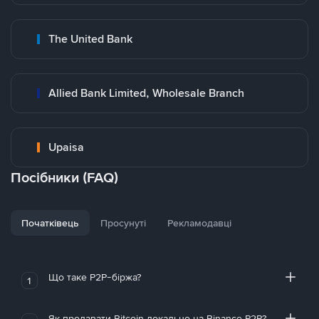
The United Bank
Allied Bank Limited, Wholesale Branch
Upaisa
Посібники (FAQ)
Початківець
Просунуті
Рекламодавці
Що таке P2P-біржа?
1
Як продавати Bitcoin локально на Binance P2P?