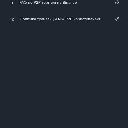
FAQ по P2P торгівлі на Binance
9
Політика транзакцій між P2P користувачами
10