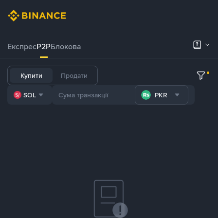
Експрес
P2P
Блокова
Купити
Продати
SOL
PKR