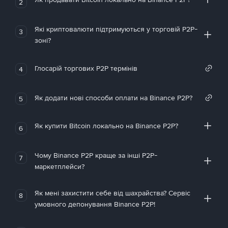
2
Які криптовалюти підтримуються у торговій P2P-
3
зоні?
Глосарій торгових P2P термінів
4
Як додати нові способи оплати на Binance P2P?
5
Як купити Bitcoin локально на Binance P2P?
6
Чому Binance P2P краще за інші P2P-
7
маркетплейси?
Як мені захистити себе від шахрайства? Сервіс
8
умовного депонування Binance P2P!