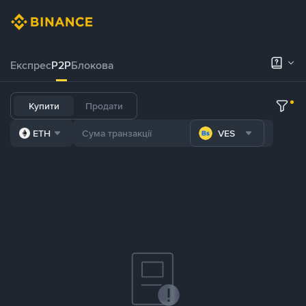
Експрес
P2P
Блокова
Купити
Продати
ETH
VES