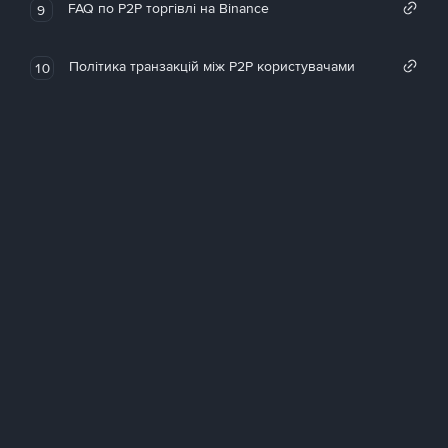
FAQ по P2P торгівлі на Binance
9
Політика транзакцій між P2P користувачами
10