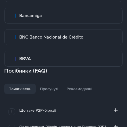
Bancamiga
BNC Banco Nacional de Crédito
BBVA
Посібники (FAQ)
Початківець
Просунуті
Рекламодавці
Що таке P2P-біржа?
1
Як продавати Bitcoin локально на Binance P2P?