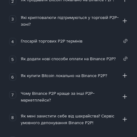
2
Які криптовалюти підтримуються у торговій P2P-
3
зоні?
Глосарій торгових P2P термінів
4
Як додати нові способи оплати на Binance P2P?
5
Як купити Bitcoin локально на Binance P2P?
6
Чому Binance P2P краще за інші P2P-
7
маркетплейси?
Як мені захистити себе від шахрайства? Сервіс
8
умовного депонування Binance P2P!