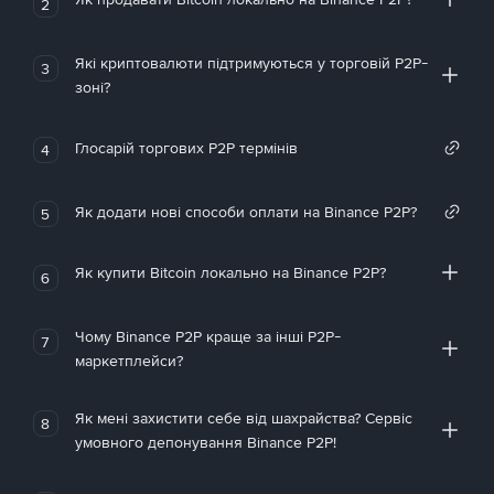
2
Які криптовалюти підтримуються у торговій P2P-
3
зоні?
Глосарій торгових P2P термінів
4
Як додати нові способи оплати на Binance P2P?
5
Як купити Bitcoin локально на Binance P2P?
6
Чому Binance P2P краще за інші P2P-
7
маркетплейси?
Як мені захистити себе від шахрайства? Сервіс
8
умовного депонування Binance P2P!