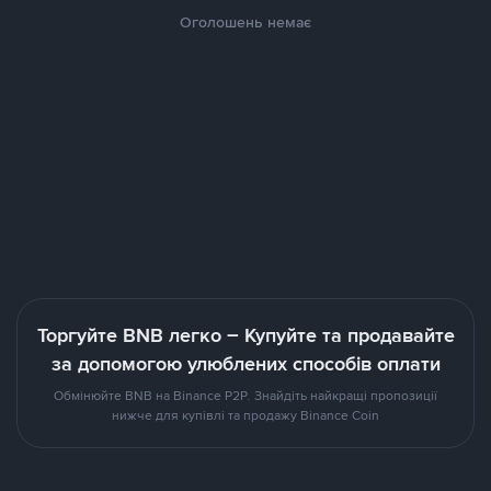
Оголошень немає
Торгуйте BNB легко – Купуйте та продавайте
за допомогою улюблених способів оплати
Обмінюйте BNB на Binance P2P. Знайдіть найкращі пропозиції
нижче для купівлі та продажу Binance Coin