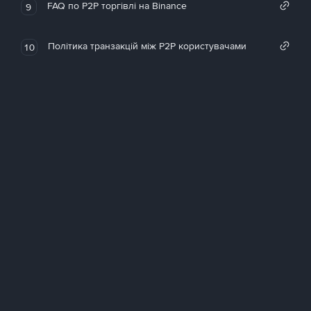
FAQ по P2P торгівлі на Binance
9
Політика транзакцій між P2P користувачами
10