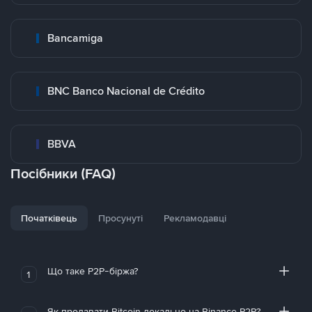
Bancamiga
BNC Banco Nacional de Crédito
BBVA
Посібники (FAQ)
Початківець
Просунуті
Рекламодавці
Що таке P2P-біржа?
1
Як продавати Bitcoin локально на Binance P2P?