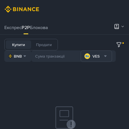
Експрес
P2P
Блокова
Купити
Продати
BNB
VES