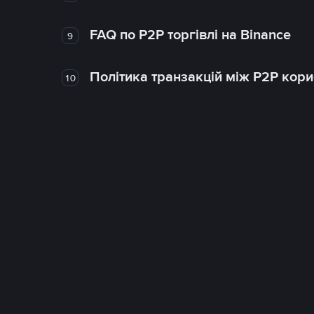
FAQ по P2P торгівлі на Binance
9
Політика транзакцій між P2P кор
10