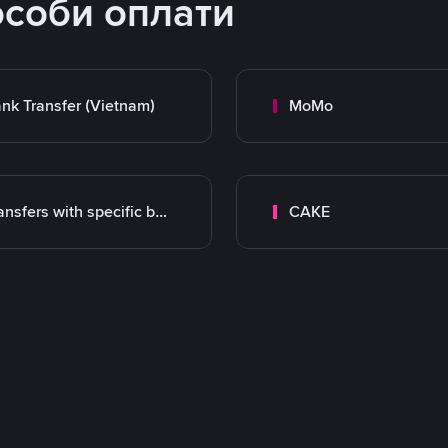
особи оплати
nk Transfer (Vietnam)
MoMo
Transfers with specific bank
CAKE