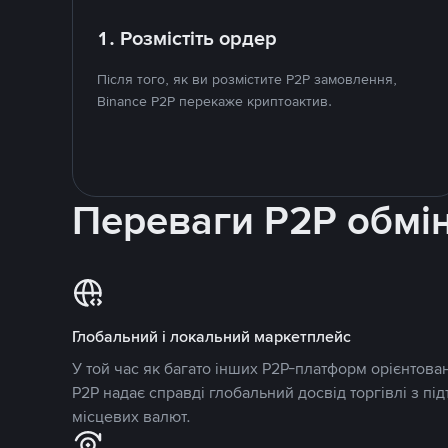
1. Розмістіть ордер
Після того, як ви розмістите P2P замовлення,
Binance P2P перекаже криптоактив.
Переваги P2P обмі
Глобальний і локальний маркетплейс
У той час як багато інших P2P-платформ орієнтован
P2P надає справді глобальний досвід торгівлі з пі
місцевих валют.