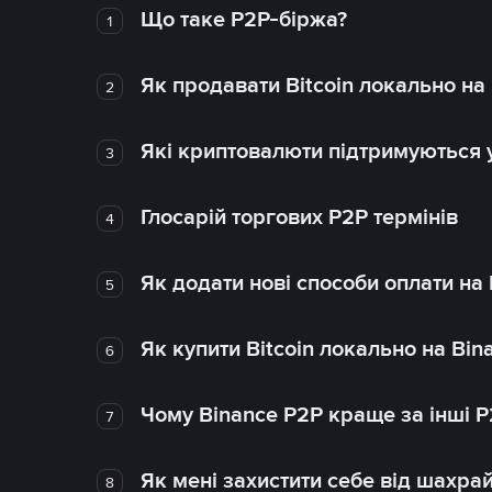
Що таке P2P-біржа?
1
Як продавати Bitcoin локально на
2
Які криптовалюти підтримуються у
3
Глосарій торгових P2P термінів
4
Як додати нові способи оплати на
5
Як купити Bitcoin локально на Bin
6
Чому Binance P2P краще за інші 
7
Як мені захистити себе від шахра
8