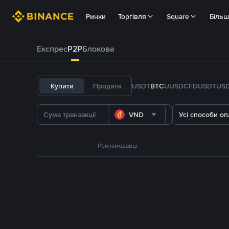
Ринки
Торгівля
Square
Біль
Експрес
P2P
Блокова
Купити
Продати
USDT
BTC
U
USDC
FDUSD
TUS
VND
Усі способи оп
Рекламодавці