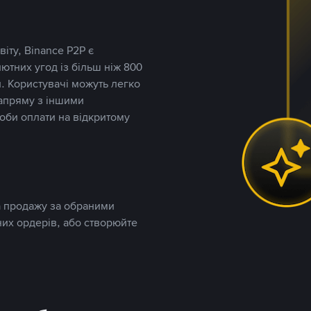
іту, Binance P2P є
тних угод із більш ніж 800
. Користувачі можуть легко
напряму з іншими
оби оплати на відкритому
та продажу за обраними
них ордерів, або створюйте