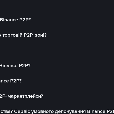
 Binance P2P?
 торговій P2P-зоні?
 Binance P2P?
ance P2P?
P2P-маркетплейси?
йства? Сервіс умовного депонування Binance P2