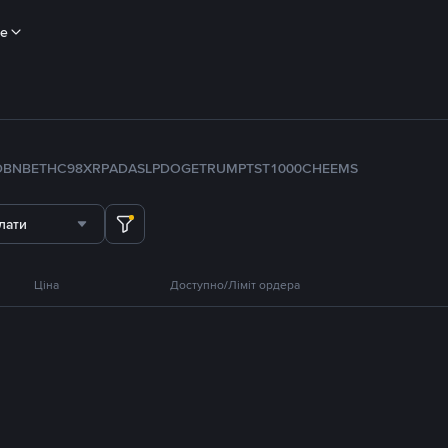
ше
D
BNB
ETH
C98
XRP
ADA
SLP
DOGE
TRUMP
TST
1000CHEEMS
лати
Ціна
Доступно/Ліміт ордера