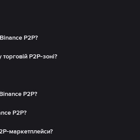
 Binance P2P?
 торговій P2P-зоні?
 Binance P2P?
ance P2P?
P2P-маркетплейси?