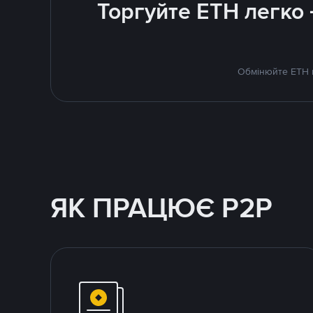
Торгуйте ETH легко
Обмінюйте ETH н
ЯК ПРАЦЮЄ P2P