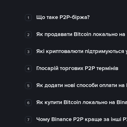
Що таке P2P-біржа?
1
Як продавати Bitcoin локально на
2
Які криптовалюти підтримуються у
3
Глосарій торгових P2P термінів
4
Як додати нові способи оплати на
5
Як купити Bitcoin локально на Bin
6
Чому Binance P2P краще за інші 
7