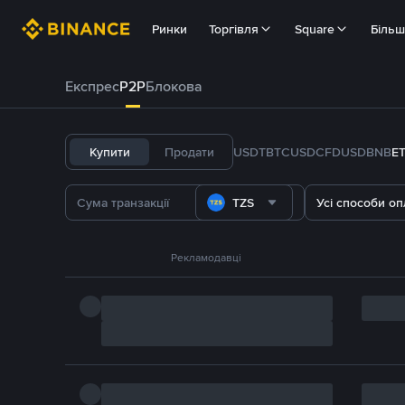
Ринки
Торгівля
Square
Біль
Експрес
P2P
Блокова
Купити
Продати
USDT
BTC
USDC
FDUSD
BNB
E
TZS
Усі способи оп
Рекламодавці