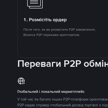
1. Розмістіть ордер
Після того, як ви розмістите P2P замовлення,
Binance P2P перекаже криптоактив.
Переваги P2P обмі
Глобальний і локальний маркетплейс
У той час як багато інших P2P-платформ орієнтован
P2P надає справді глобальний досвід торгівлі з пі