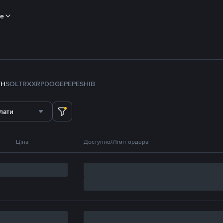
ше
TH
SOL
TRX
XRP
DOGE
PEPE
SHIB
лати
Ціна
Доступно/Ліміт ордера