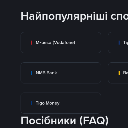
Найпопулярніші сп
M-pesa (Vodafone)
Ti
NMB Bank
Ba
Tigo Money
Посібники (FAQ)