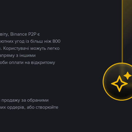
іту, Binance P2P є
тних угод із більш ніж 800
. Користувачі можуть легко
напряму з іншими
оби оплати на відкритому
та продажу за обраними
них ордерів, або створюйте