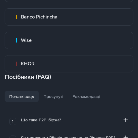
Banco Pichincha
Wise
KHQR
Посібники (FAQ)
Початківець
Просунуті
Рекламодавці
Що таке P2P-біржа?
1
Як продавати Bitcoin локально на Binance P2P?