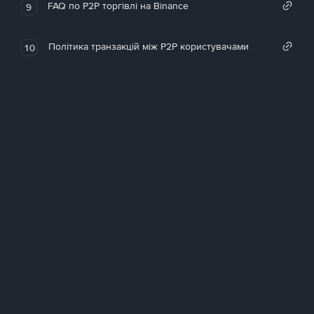
FAQ по P2P торгівлі на Binance
9
Політика транзакцій між P2P користувачами
10