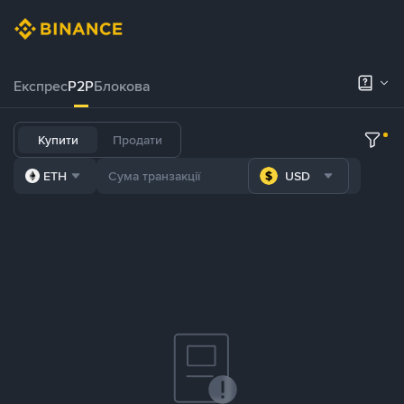
Експрес
P2P
Блокова
Купити
Продати
ETH
USD