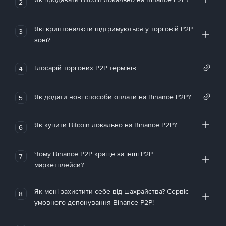
2
Які криптовалюти підтримуються у торговій P2P-
3
зоні?
Глосарій торгових P2P термінів
4
Як додати нові способи оплати на Binance P2P?
5
Як купити Bitcoin локально на Binance P2P?
6
Чому Binance P2P краще за інші P2P-
7
маркетплейси?
Як мені захистити себе від шахрайства? Сервіс
8
умовного депонування Binance P2P!