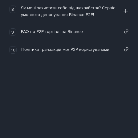
Як мені захистити себе від шахрайства? Сервіс
8
умовного депонування Binance P2P!
FAQ по P2P торгівлі на Binance
9
Політика транзакцій між P2P користувачами
10