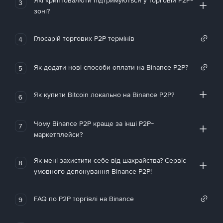
Які криптовалюти підтримуються у торговій P2P-
3
зоні?
Глосарій торгових P2P термінів
4
Як додати нові способи оплати на Binance P2P?
5
Як купити Bitcoin локально на Binance P2P?
6
Чому Binance P2P краще за інші P2P-
7
маркетплейси?
Як мені захистити себе від шахрайства? Сервіс
8
умовного депонування Binance P2P!
FAQ по P2P торгівлі на Binance
9