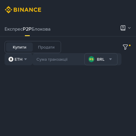
Експрес
P2P
Блокова
Купити
Продати
ETH
BRL