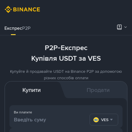
Експрес
P2P
P2P-Експрес
Купівля USDT за VES
Купуйте й продавайте USDT на Binance P2P за допомогою
різних способів оплати
Купити
Продати
Ви платите
VES