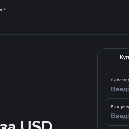
ше
Куп
Ви плати
Ви отрим
 за USD