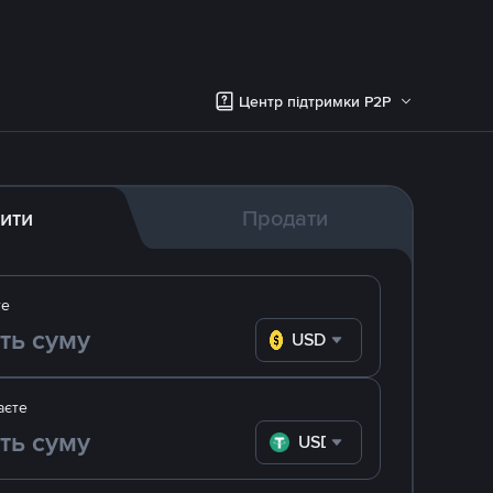
Центр підтримки P2P
ити
Продати
те
USD
аєте
USDT