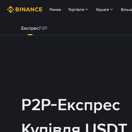
Ринки
Торгівля
Square
Біль
Експрес
P2P
P2P-Експрес
Купівля USDT