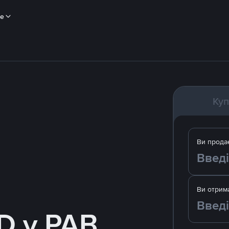
ше
Куп
Ви прода
Ви отрим
D у PAB