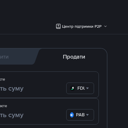
Центр підтримки P2P
ити
Продати
єте
FDUSD
аєте
PAB