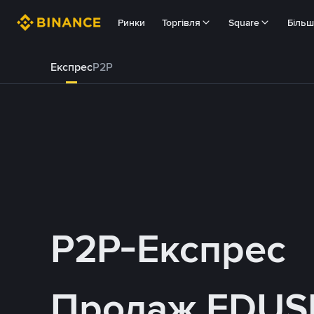
Ринки
Торгівля
Square
Біль
Експрес
P2P
P2P-Експрес
Продаж FDUS