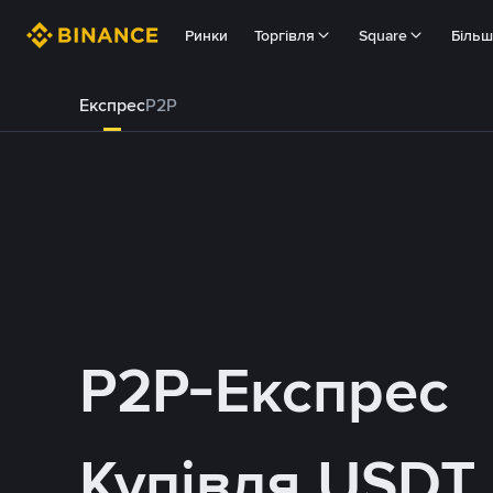
Ринки
Торгівля
Square
Біль
Експрес
P2P
P2P-Експрес
Купівля USDT