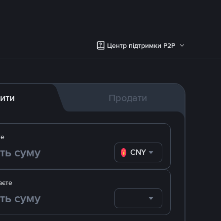
Центр підтримки P2P
ити
Продати
те
CNY
аєте