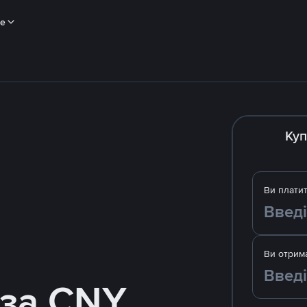
ше
Куп
Ви плати
Ви отрим
 за CNY