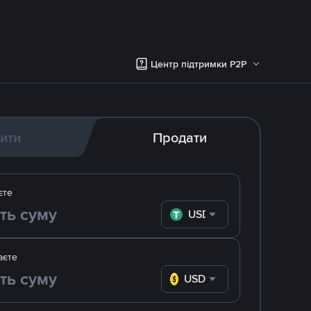
Центр підтримки P2P
ити
Продати
єте
USDT
аєте
USD