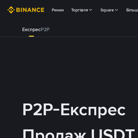
Ринки
Торгівля
Square
Біль
Експрес
P2P
P2P-Експрес
Продаж USDT