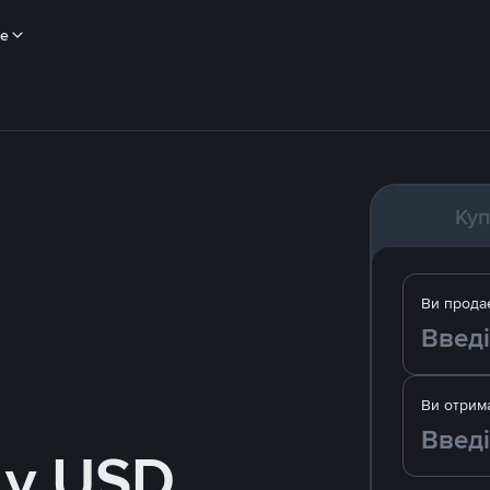
ше
Куп
Ви прода
Ви отрим
 у USD