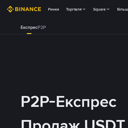
Ринки
Торгівля
Square
Біль
Експрес
P2P
P2P-Експрес
Продаж USDT 