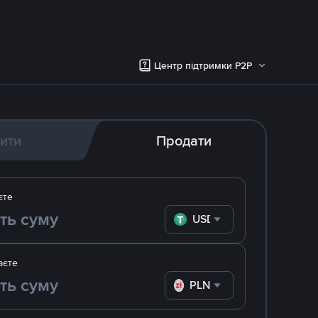
Центр підтримки P2P
ити
Продати
єте
USDT
аєте
PLN