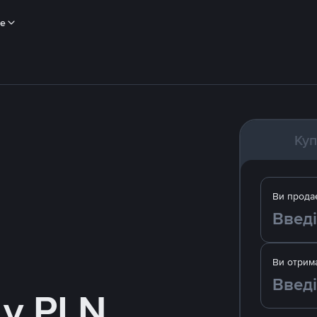
ше
Куп
Ви прода
Ви отрим
у PLN